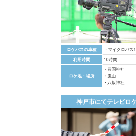
ロケバスの車種
マイクロバス
利用時間
10時間
豊国神社
ロケ地・場所
嵐山
八坂神社
神戸市にてテレビロ