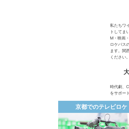
私たちワ
トしてま
M・映画
ロケバス
ます。関
ください
時代劇、
をサポー
京都でのテレビロケ