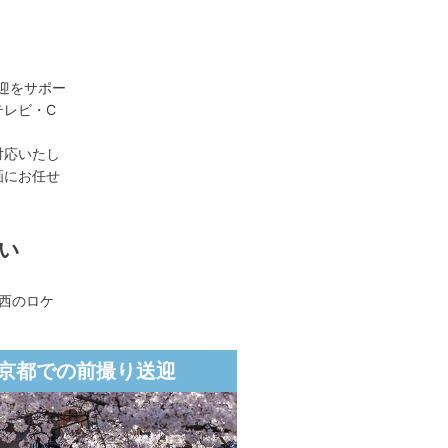
迎をサポー
テレビ・C
対応いたし
画にお任せ
い
西のロケ
京都での前撮り送迎