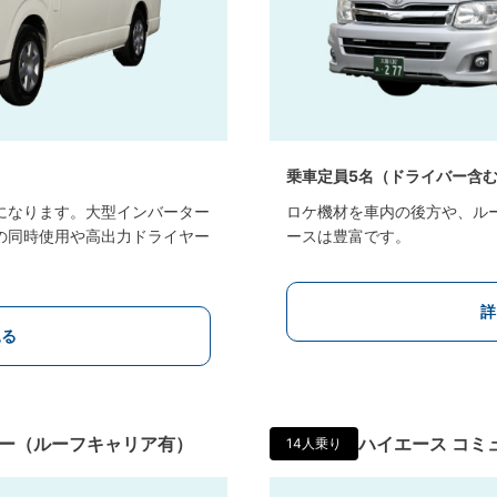
乗車定員5名（ドライバー含
になります。大型インバーター
ロケ機材を車内の後方や、ル
の同時使用や高出力ドライヤー
ースは豊富です。
詳
見る
ター（ルーフキャリア有）
ハイエース コミ
14人乗り