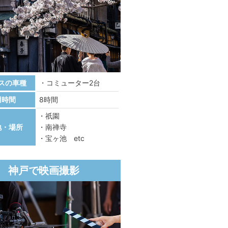
スの車種
コミューター2台
用時間
8時間
祇園
地・場所
南禅寺
宝ヶ池 etc
神戸で映画撮影