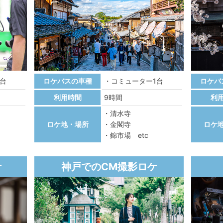
1台
ロケバスの車種
コミューター1台
ロケバ
利用時間
9時間
利
清水寺
ロケ地・場所
金閣寺
ロケ
錦市場 etc
ケ
神戸でのCM撮影ロケ