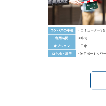
ロケバスの車種
コミューター3台
利用時間
８時間
オプション
日傘
ロケ地・場所
神戸ポートタワ