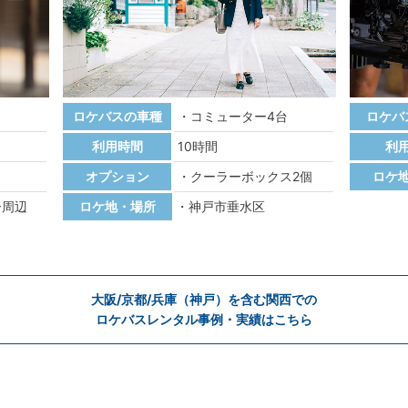
ロケバスの車種
コミューター4台
ロケバ
利用時間
10時間
利
オプション
クーラーボックス2個
ロケ
ー周辺
ロケ地・場所
神戸市垂水区
大阪/京都/兵庫（神戸）を含む関西での
ロケバスレンタル事例・実績はこちら