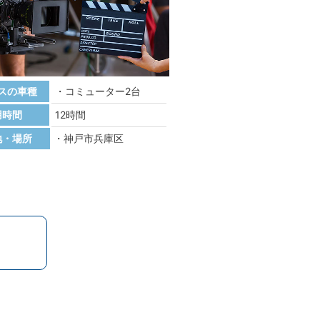
スの車種
コミューター2台
用時間
12時間
地・場所
神戸市兵庫区