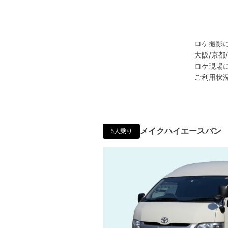
ロケ撮影
大阪/京
ロケ現場
ご利用状
メイクハイエースバン
5人乗り